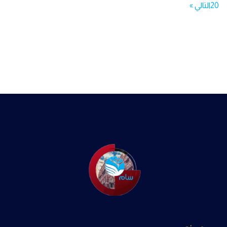
20
التالي »