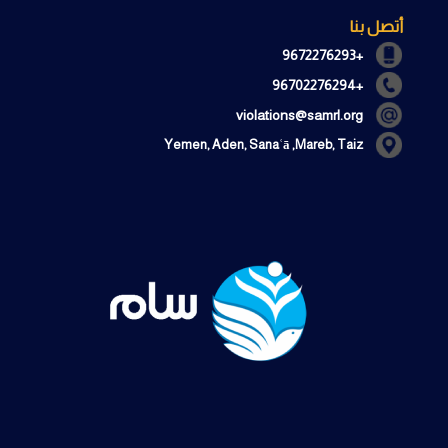
أتصل بنا
+9672276293
+96702276294
violations@samrl.org
Yemen, Aden, Sanaʿā ,Mareb, Taiz