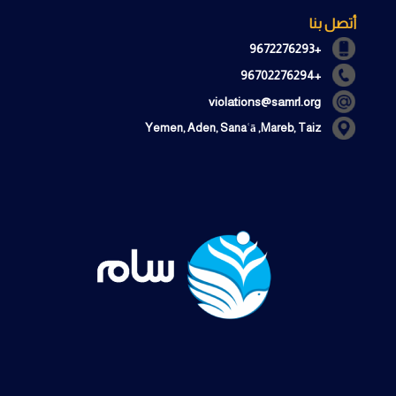
أتصل بنا
+9672276293
+96702276294
violations@samrl.org
Yemen, Aden, Sanaʿā ,Mareb, Taiz