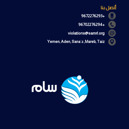
أتصل بنا
+9672276293
+96702276294
violations@samrl.org
Yemen, Aden, Sanaʿā ,Mareb, Taiz