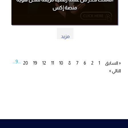
منصة إكس
مزيد
...
9
...
« السابق
1
2
6
7
8
10
11
12
19
20
التالي »