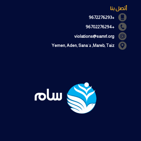
أتصل بنا
+9672276293
+96702276294
violations@samrl.org
Yemen, Aden, Sanaʿā ,Mareb, Taiz