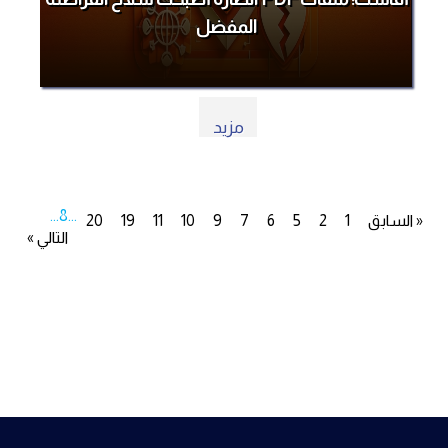
المفضل
مزيد
...
8
...
« السابق
1
2
5
6
7
9
10
11
19
20
التالي »