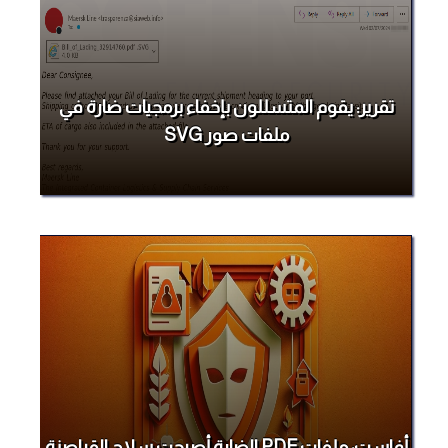
تقرير: يقوم المتسللون بإخفاء برمجيات ضارة في
ملفات صور SVG
أفاست: ملفات PDF الضارة أصبحت سلاح القراصنة