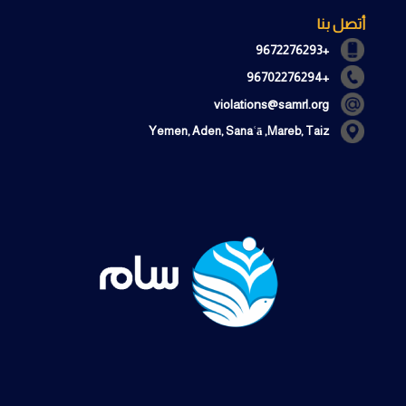
أتصل بنا
+9672276293
+96702276294
violations@samrl.org
Yemen, Aden, Sanaʿā ,Mareb, Taiz