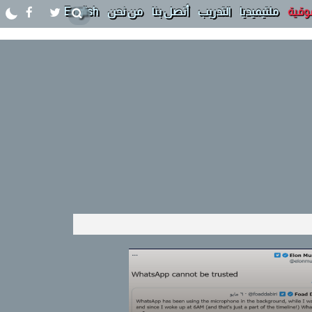
وقية
ملتيميديا
التدريب
أتصل بنا
من نحن
English