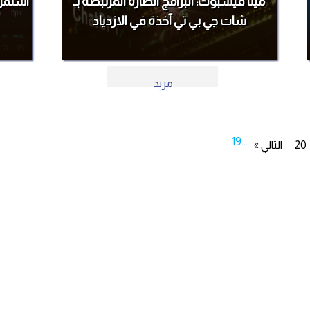
ميتا فيسبوك: البرامج الضارة المرتبطة بـ
استمرا
شات جي بي تي آخذة في الازدياد
مزيد
19
...
20
التالي »