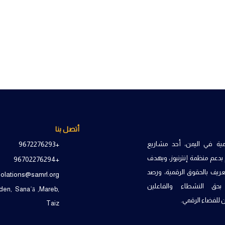
أتصل بنا
مية في اليمن، أحد مشاريع
+9672276293
دعم منظمة إنترنيوز، ويهدف
+96702276294
ريف بالحقوق الرقمية، ورصد
iolations@samrl.org
 بحق النشطاء والفاعلين
en, Sanaʿā ,Mareb,
للفضاء الرقمي.
Taiz