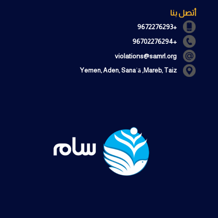
أتصل بنا
+9672276293
+96702276294
violations@samrl.org
Yemen, Aden, Sanaʿā ,Mareb, Taiz