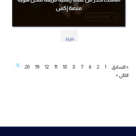
منصة إكس
مزيد
...
9
...
« السابق
1
2
6
7
8
10
11
12
19
20
التالي »