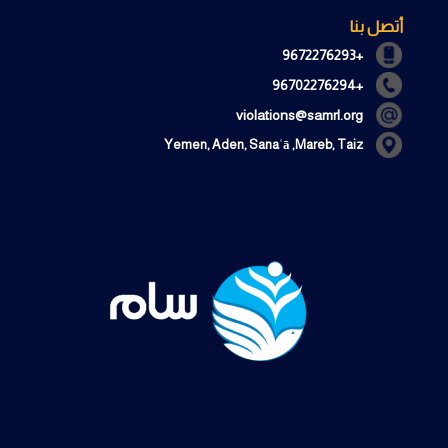
أتصل بنا
+9672276293
+96702276294
violations@samrl.org
Yemen, Aden, Sanaʿā ,Mareb, Taiz