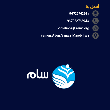
أتصل بنا
+9672276293
+96702276294
violations@samrl.org
Yemen, Aden, Sanaʿā ,Mareb, Taiz