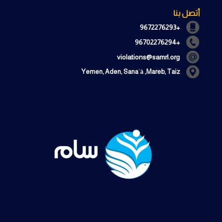
أتصل بنا
+9672276293
+96702276294
violations@samrl.org
Yemen, Aden, Sanaʿā ,Mareb, Taiz