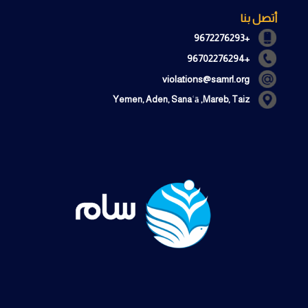
أتصل بنا
+9672276293
+96702276294
violations@samrl.org
Yemen, Aden, Sanaʿā ,Mareb, Taiz