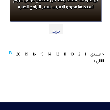
استغلها مجرمو الإنترنت لنشر البرامج الضارة
مزيد
...
13
...
« السابق
1
2
10
11
12
14
15
16
19
20
التالي »