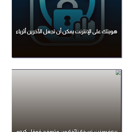
هويتك على الإنترنت يمكن أن تجعل الآخرين أثرياء
بروفبوينت: نسخة زائفة من متصفح قوقل كروم