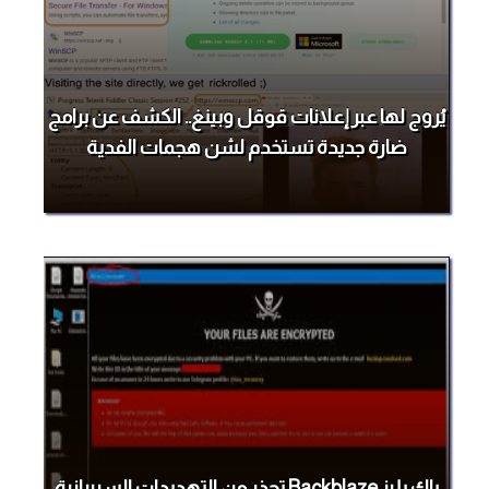
يُروج لها عبر إعلانات قوقل وبينغ.. الكشف عن برامج
ضارة جديدة تستخدم لشن هجمات الفدية
باك بليز Backblaze تحذر من التهديدات السيبرانية