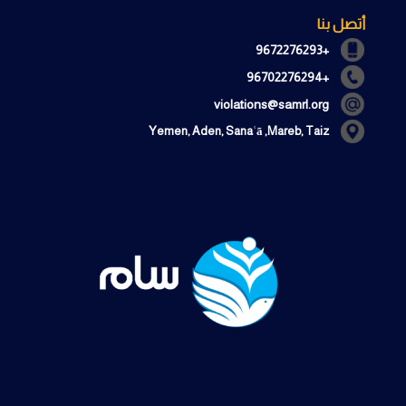
أتصل بنا
+9672276293
+96702276294
violations@samrl.org
Yemen, Aden, Sanaʿā ,Mareb, Taiz