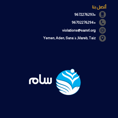
أتصل بنا
+9672276293
+96702276294
violations@samrl.org
Yemen, Aden, Sanaʿā ,Mareb, Taiz