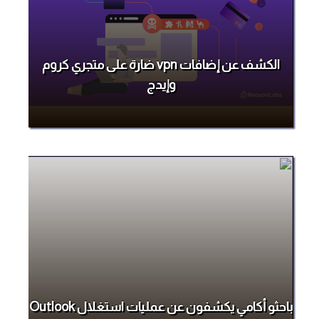
الكشف عن إضافات vpn ضارة على متجري كروم
وإيدج
باحثو أكامي يكشفون عن عمليات استغلال Outlook