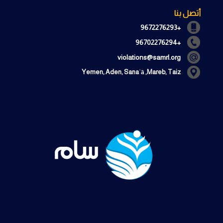
أتصل بنا
+9672276293
+96702276294
violations@samrl.org
Yemen, Aden, Sanaʿā ,Mareb, Taiz