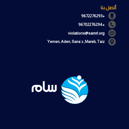
أتصل بنا
+9672276293
+96702276294
violations@samrl.org
Yemen, Aden, Sanaʿā ,Mareb, Taiz