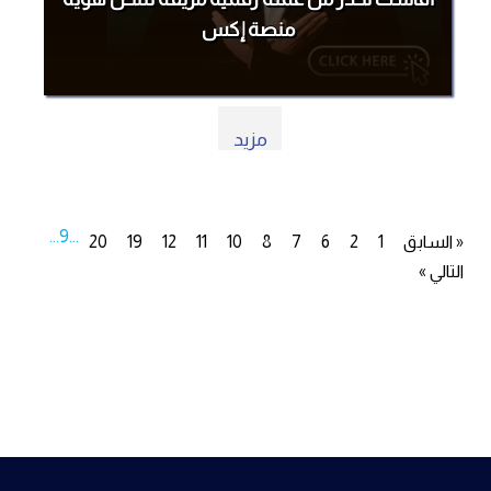
منصة إكس
مزيد
...
9
...
« السابق
1
2
6
7
8
10
11
12
19
20
التالي »